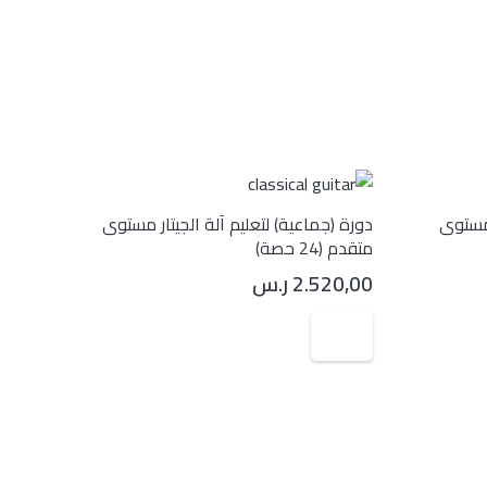
 مستوى
دورة (جماعية) لتعليم آلة الجيتار مستوى
متقدم (24 حصة)
2.520,00
ر.س