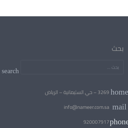
بحث
البحث
عن:
3269 – حي السليمانية – الرياض
hom
info@nameer.com.sa
mail
920007917
phon