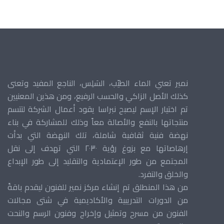
نمير تعني الماء الطيّب، السَلِس، الناجع المفيد وتعنى
كذلك الأصل الزاكي والحسب الرفيع، ومن هذين المعنيين
تم اختيار الإسم ليصبح نبراسا يقود أعمال الشركة لتتسم
منتجاتها بالنفع والأصالة معاً وذلك للمشاركة في بناء
نهضة فنية ثقافية شاملة، تلك النهضة التي بدأت
إرهاصاتها مع بزوغ رؤية ٢٠٣٠ التي تهدف إلى نقل
المجتمع من طور الإعتمادية والتقليد إلى طور الإبداع
والخلق والتفرد.
من هذا المنطلق تم إنشاء مركز نمير للفنون ليقدم باقةً
من الدورات التدريبية والأكاديمية في شتى مجالات
الفنون من مسرح وتمثيل وإخراج وفنون الرسم والنحت