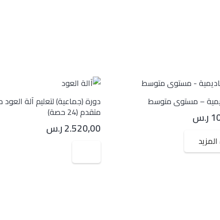
يمية – مستوى متوسط
دورة (جماعية) لتعليم آلة العود
متقدم (24 حصة)
1
ر.س
2.520,00
ر.س
المزيد