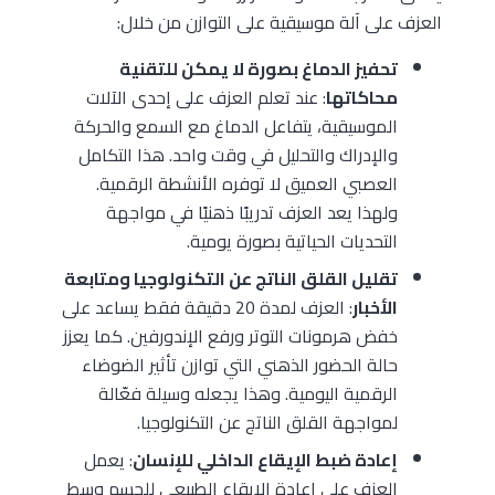
العزف على آلة موسيقية على التوازن من خلال:
تحفيز الدماغ بصورة لا يمكن للتقنية
محاكاتها
: عند تعلم العزف على إحدى الآلات
الموسيقية، يتفاعل الدماغ مع السمع والحركة
والإدراك والتحليل في وقت واحد. هذا التكامل
العصبي العميق لا توفره الأنشطة الرقمية.
ولهذا يعد العزف تدريبًا ذهنيًا في مواجهة
التحديات الحياتية بصورة يومية.
تقليل القلق الناتج عن التكنولوجيا ومتابعة
الأخبار
: العزف لمدة 20 دقيقة فقط يساعد على
خفض هرمونات التوتر ورفع الإندورفين. كما يعزز
حالة الحضور الذهني التي توازن تأثير الضوضاء
الرقمية اليومية. وهذا يجعله وسيلة فعّالة
لمواجهة القلق الناتج عن التكنولوجيا.
إعادة ضبط الإيقاع الداخلي للإنسان
: يعمل
العزف على إعادة الإيقاع الطبيعي للجسم وسط