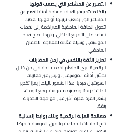
التعبير عن المشاعر التي يصعب قولها
بالكلمات
: يوفر العزف مساحة آمنة للتعبير عن
المشاعر التي يصعب ترتيبها أو قولها لفظيًا.
تتحول الطاقة العاطفية المتراكمة إلى نغمات
تساعد على التفريغ الداخلي. ولهذا يصبح تعلم
الموسيقى وسيلة فعّالة لمعالجة الاحتقان
العاطفي.
تعزيز الثقة بالنفس في زمن المقارنات
الرقمية
: يرى المتعلّم تقدمه الحقيقي من خلال
تحسّن أدائه الموسيقي، وليس عبر مقارنات
السوشيال ميديا. هذا الشعور بالإنجاز يعزز تقدير
الذات تدريجيًا وبصورة ملموسة. ومع الوقت،
يشعر الفرد بقدرة أكبر على مواجهة التحديات
بثقة.
معالجة العزلة الرقمية وبناء روابط إنسانية
:
تتيح الجلسات الجماعية والفرق الموسيقية فرصًا
لتكوين علاقات حقيقية بعيدًا عن الشاشة. يتعلم