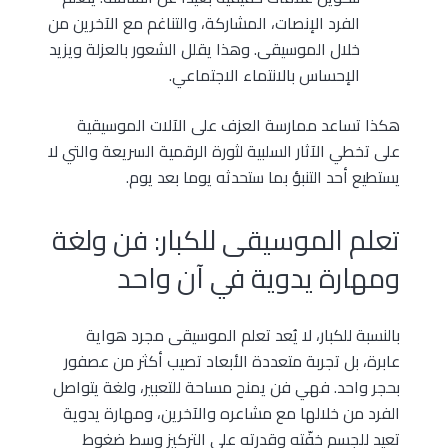
الفرد الإنصات، المشاركة، والتناغم مع الآخرين من
خلال الموسيقى. وهذا يقلل الشعور بالعزلة ويزيد
الإحساس بالانتماء الاجتماعي.
هكذا تساعد ممارسة العزف على الآلات الموسيقية
على تخطي الآثار السلبية لثورة الرقمية السريعة والتي لا
يستطيع أحد التنبؤ بما ستحدثه يوما بعد يوم.
تعلم الموسيقى للكبار: فن ولغة
ومهارة يدوية في آن واحد
بالنسبة للكبار، لا يُعد تعلم الموسيقى مجرد هواية
عابرة، بل تجربة متعددة الأبعاد تصيب أكثر من عصفور
بحجر واحد. فهي فن يمنح مساحة للتعبير، ولغة يتواصل
الفرد من خلالها مع مشاعره والآخرين، ومهارة يدوية
تعيد للجسم خفّته وقدرته على التركيز وسط ضغوط